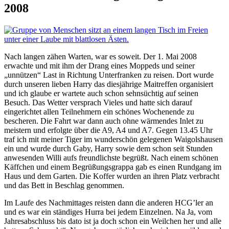
2008
Nach langen zähen Warten, war es soweit. Der 1. Mai 2008
erwachte und mit ihm der Drang eines Moppeds und seiner
„unnützen“ Last in Richtung Unterfranken zu reisen. Dort wurde
durch unseren lieben Harry das diesjährige Maitreffen organisiert
und ich glaube er wartete auch schon sehnsüchtig auf seinen
Besuch. Das Wetter versprach Vieles und hatte sich darauf
eingerichtet allen Teilnehmern ein schönes Wochenende zu
bescheren. Die Fahrt war dann auch ohne wärmendes Inlet zu
meistern und erfolgte über die A9, A4 und A7. Gegen 13.45 Uhr
traf ich mit meiner Tiger im wunderschön gelegenen Waigolshausen
ein und wurde durch Gaby, Harry sowie dem schon seit Stunden
anwesenden Willi aufs freundlichste begrüßt. Nach einem schönen
Käffchen und einem Begrüßungsgrappa gab es einen Rundgang im
Haus und dem Garten. Die Koffer wurden an ihren Platz verbracht
und das Bett in Beschlag genommen.
Im Laufe des Nachmittages reisten dann die anderen HCG’ler an
und es war ein ständiges Hurra bei jedem Einzelnen. Na Ja, vom
Jahresabschluss bis dato ist ja doch schon ein Weilchen her und alle