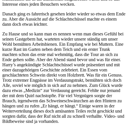
Interesse eines jeden Besuchers wecken.
Danach ging es fahrerisch gesehen leider wieder so etwas dem Ende
zu. Aber die Aussicht auf die Schlachtschüssel machte es einem
dann doch etwas leichter.
Zu Hause und so kann man es nennen wenn man dieses Gefühl bei
seinen Gastgebern hat, warteten wieder unsere ständig um unser
Wohl bemühten Arbeitsbienen. Ein Empfang wie bei Muttern. Eine
kurze Rast im Garten neben dem Teich und ein erster Trunk
machten schon das erste mal wehmütig, dass die Tour an sich zu
Ende gehen sollte. Aber der Abend stand bevor und was für einer.
Harry’s angekündigte Schlachtschüssel wurde präsentiert und mit
einer dazugehörigen Geschichte zelebriert. Ein Essen vom
geschlachteten Schwein direkt vom Holzbrett. Was für ein Genuss.
Trotz extremer Engpässe im Verdauungstrakt, bemühten sich doch
Alle, soviel wie möglich in sich auf zu nehmen. Zum Glück wurde
dazu etwas „Medizin“ zur Verdauung gereicht. Fehlte nur jemand
der mit dem Quirl nachstopfte. Für viel Vergnügen sorgte der
Brauch, irgendwem das Schweineschwänzchen an den Hintern zu
hängen und zu rufen „Er hängt, er hängt.“ Einige waren in der
Weiterverteilung dieses doch amüsanten Teiles recht geschickt und
sorgten dafür, dass der Ruf nicht all zu schnell verhallte. Video- und
Bildbeweise sind ja vorhanden.