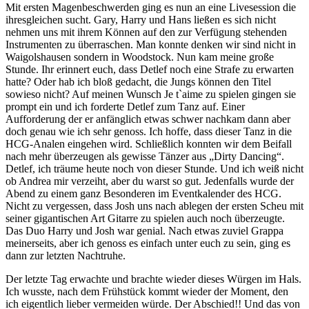
Mit ersten Magenbeschwerden ging es nun an eine Livesession die
ihresgleichen sucht. Gary, Harry und Hans ließen es sich nicht
nehmen uns mit ihrem Können auf den zur Verfügung stehenden
Instrumenten zu überraschen. Man konnte denken wir sind nicht in
Waigolshausen sondern in Woodstock. Nun kam meine große
Stunde. Ihr erinnert euch, dass Detlef noch eine Strafe zu erwarten
hatte? Oder hab ich bloß gedacht, die Jungs können den Titel
sowieso nicht? Auf meinen Wunsch Je t`aime zu spielen gingen sie
prompt ein und ich forderte Detlef zum Tanz auf. Einer
Aufforderung der er anfänglich etwas schwer nachkam dann aber
doch genau wie ich sehr genoss. Ich hoffe, dass dieser Tanz in die
HCG-Analen eingehen wird. Schließlich konnten wir dem Beifall
nach mehr überzeugen als gewisse Tänzer aus „Dirty Dancing“.
Detlef, ich träume heute noch von dieser Stunde. Und ich weiß nicht
ob Andrea mir verzeiht, aber du warst so gut. Jedenfalls wurde der
Abend zu einem ganz Besonderen im Eventkalender des HCG.
Nicht zu vergessen, dass Josh uns nach ablegen der ersten Scheu mit
seiner gigantischen Art Gitarre zu spielen auch noch überzeugte.
Das Duo Harry und Josh war genial. Nach etwas zuviel Grappa
meinerseits, aber ich genoss es einfach unter euch zu sein, ging es
dann zur letzten Nachtruhe.
Der letzte Tag erwachte und brachte wieder dieses Würgen im Hals.
Ich wusste, nach dem Frühstück kommt wieder der Moment, den
ich eigentlich lieber vermeiden würde. Der Abschied!! Und das von