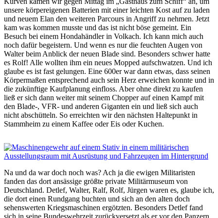
Kurven kamen wir gegen Mittag im „Gasthaus zum Schiff“ an, um
unsere körpereigenen Batterien mit einer leichten Kost auf zu laden
und neuem Elan den weiteren Parcours in Angriff zu nehmen. Jetzt
kam was kommen musste und das ist nicht böse gemeint. Ein
Besuch bei einem Hondahändler in Volkach. Ich kann mich auch
noch dafür begeistern. Und wenn es nur die feuchten Augen von
Walter beim Anblick der neuen Blade sind. Besonders schwer hatte
es Rolf! Alle wollten ihm ein neues Mopped aufschwatzen. Und ich
glaube es ist fast gelungen. Eine 600er war dann etwas, dass seinen
Körpermaßen entsprechend auch sein Herz erweichen konnte und in
die zukünftige Kaufplanung einfloss. Aber ohne direkt zu kaufen
ließ er sich dann weiter mit seinem Chopper auf einen Kampf mit
den Blade-, VFR- und anderen Giganten ein und ließ sich auch
nicht abschütteln. So erreichten wir den nächsten Haltepunkt in
Stammheim zu einem Kaffee oder Eis oder Kuchen.
Na und da war doch noch was? Ach ja die ewigen Militaristen
fanden das dort ansässige größte private Militärmuseum von
Deutschland. Detlef, Walter, Ralf, Rolf, Jürgen waren es, glaube ich,
die dort einen Rundgang buchten und sich an den alten doch
sehenswerten Kriegsmaschinen ergötzten. Besonders Detlef fand
sich in seine Bundeswehrzeit zurückversetzt als er vor den Panzern