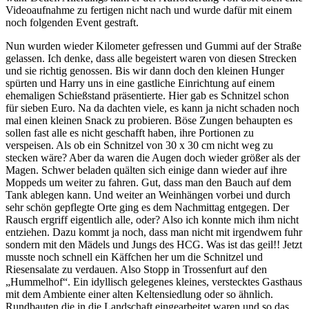
Videoaufnahme zu fertigen nicht nach und wurde dafür mit einem
noch folgenden Event gestraft.
Nun wurden wieder Kilometer gefressen und Gummi auf der Straße
gelassen. Ich denke, dass alle begeistert waren von diesen Strecken
und sie richtig genossen. Bis wir dann doch den kleinen Hunger
spürten und Harry uns in eine gastliche Einrichtung auf einem
ehemaligen Schießstand präsentierte. Hier gab es Schnitzel schon
für sieben Euro. Na da dachten viele, es kann ja nicht schaden noch
mal einen kleinen Snack zu probieren. Böse Zungen behaupten es
sollen fast alle es nicht geschafft haben, ihre Portionen zu
verspeisen. Als ob ein Schnitzel von 30 x 30 cm nicht weg zu
stecken wäre? Aber da waren die Augen doch wieder größer als der
Magen. Schwer beladen quälten sich einige dann wieder auf ihre
Moppeds um weiter zu fahren. Gut, dass man den Bauch auf dem
Tank ablegen kann. Und weiter an Weinhängen vorbei und durch
sehr schön gepflegte Orte ging es dem Nachmittag entgegen. Der
Rausch ergriff eigentlich alle, oder? Also ich konnte mich ihm nicht
entziehen. Dazu kommt ja noch, dass man nicht mit irgendwem fuhr
sondern mit den Mädels und Jungs des HCG. Was ist das geil!! Jetzt
musste noch schnell ein Käffchen her um die Schnitzel und
Riesensalate zu verdauen. Also Stopp in Trossenfurt auf den
„Hummelhof“. Ein idyllisch gelegenes kleines, verstecktes Gasthaus
mit dem Ambiente einer alten Keltensiedlung oder so ähnlich.
Rundbauten die in die Landschaft eingearbeitet waren und so das