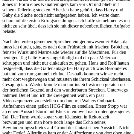
Jones in Form eines Kanalreinigers kam vor Ort und blieb mit
seinem Teilerfolg stecken. Aber ich habe gehört, dass Harry und
Gaby die Suche noch nicht aufgegeben haben. Ich warte dann
schon auf die ersten Erfolgsmeldungen. Ich hoffe sie nehmen es mir
nicht zu sehr übel, dass ich sie mit dieser nebenberuflichen Aufgabe
belaste.
Nach den ersten gemeinen Sprüchen einiger anwesender Biker, da
muss ich durch, ging es nach dem Frühstück mit frischen Brötchen,
feinster Wurst und Marmelade wieder auf die Maschinen. Für den
heutigen Tag hatte Harry angekündigt mal ein paar Meter zu
schruppen und nicht nur einkaufen zu gehen. Hans und Rolf hatten
festgestellt, dass die Gartenanlage bei Harry auch was Besonderes
hat und zum rumgammeln einlud. Deshalb konnten wir sie nicht
mehr dort wegbewegen und mussten sie ihrem Schicksal überlassen.
Gesagt getan. Wieder konnte man nur ins Schwärmen geraten ob
der herrlichen Gegend und den wunderbaren Strecken. Unterwegs
nahmen Detlef und ich die Gelegenheit wahr, ein paar
Videosequenzen zu erstellen um dann mit Walters Onboard-
Aufnahmen einen geilen HCG-Film zu erstellen. Erster Stopp war
an einem Aussichtsturm mit Blick in ein weit nach unten gezogenes
Tal. Der Turm wurde sogar vom Kleinsten in Rekordzeit
bezwungen und man hörte noch lange das Echo seines
Bewunderungsschreies auf Grund der fantastischen Aussicht. Nicht
wahr Detlef. Allerdings kam er der Aufforderung von dort oben eine