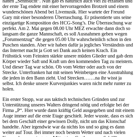
hatten „Sehnsucht“. Nun gab es natürlich auch viel zu erzählen und
der erste Tag endete mit einer hervorragenden Brotzeit und einem
wunderschönen Abend bei Livemusik. Hier wartete der Freund
Gary mit einer besonderen Überraschung. Er präsentierte uns seine
einzigartige Komposition des HCG-Song’s. Die Überraschung war
perfekt. Am 2. Mai gegen 08.00 Uhr MEZ erwachte dann doch so
langsam die ganze Mannschaft, es soll Ausnahmen geben wegen
„Forumsentzug“ die gegen 05.00 Uhr wahrscheinlich schon in den
Puschen standen. Aber wir haben dafür ja jegliches Verständnis und
das Internet macht ja Gott sei Dank auch keinen Krach. Ein
Frühstück vom Feinsten stärkte unsere müden Glieder und gab dem
Körper wieder Saft und Kraft um den kommenden Tag zu meistern.
Und dieser Tag war schön. Ob vom Wetter oder auch von der
Strecke. Unterfranken hat mit seinen Weinbergen eine Ausstrahlung
die jeden in den Bann zieht. Und Strecken…….na ihr wisst ja
selbst. Ich denke unsere Kurvenjunkies waren nicht mehr runter zu
holen.
Ein erster Stopp, war aus taktisch technischen Gründen und zur
Unterstützung unseres Walters dringend nötig und erfolgte bei der
Firma „P“. Hier wurde dann kräftig Geld ausgegeben und mit einem
Auge immer auf die erste Etage geschielt. Jeder wusste, dass es sich
bei dem Geschäft einer gewissen Dolly, nicht um das Klonschaf
handelte. Aber irgendwie war da nichts los und so ging es dann
weiter auf Tour. Bei immer noch bestem Wetter und nach vielen