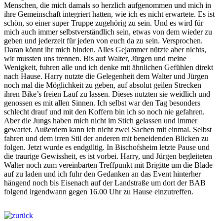
Menschen, die mich damals so herzlich aufgenommen und mich in
ihre Gemeinschaft integriert hatten, wie ich es nicht erwartete. Es ist
schön, so einer super Truppe zugehörig zu sein. Und es wird für
mich auch immer selbstverständlich sein, etwas von dem wieder zu
geben und jederzeit für jeden von euch da zu sein. Versprochen.
Daran könnt ihr mich binden. Alles Gejammer nützte aber nichts,
wir mussten uns trennen. Bis auf Walter, Jürgen und meine
Wenigkeit, fuhren alle und ich denke mit ähnlichen Gefühlen direkt
nach Hause. Harry nutzte die Gelegenheit dem Walter und Jürgen
noch mal die Möglichkeit zu geben, auf absolut geilen Strecken
ihren Bike’s freien Lauf zu lassen. Dieses nutzten sie weidlich und
genossen es mit allen Sinnen. Ich selbst war den Tag besonders
schlecht drauf und mit den Koffern bin ich so noch nie gefahren.
Aber die Jungs haben mich nicht im Stich gelassen und immer
gewartet. Außerdem kann ich nicht zwei Sachen mit einmal. Selbst
fahren und dem irren Stil der anderen mit beneidenden Blicken zu
folgen. Jetzt wurde es endgültig. In Bischofsheim letzte Pause und
die traurige Gewissheit, es ist vorbei. Harry, und Jürgen begleiteten
Walter noch zum vereinbarten Treffpunkt mit Brigitte um die Blade
auf zu laden und ich fuhr den Gedanken an das Event hinterher
hängend noch bis Eisenach auf der Landstraße um dort der BAB
folgend irgendwann gegen 16.00 Uhr zu Hause einzutreffen.