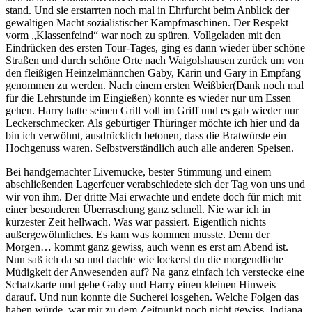
stand. Und sie erstarrten noch mal in Ehrfurcht beim Anblick der
gewaltigen Macht sozialistischer Kampfmaschinen. Der Respekt
vorm „Klassenfeind“ war noch zu spüren. Vollgeladen mit den
Eindrücken des ersten Tour-Tages, ging es dann wieder über schöne
Straßen und durch schöne Orte nach Waigolshausen zurück um von
den fleißigen Heinzelmännchen Gaby, Karin und Gary in Empfang
genommen zu werden. Nach einem ersten Weißbier(Dank noch mal
für die Lehrstunde im Eingießen) konnte es wieder nur um Essen
gehen. Harry hatte seinen Grill voll im Griff und es gab wieder nur
Leckerschmecker. Als gebürtiger Thüringer möchte ich hier und da
bin ich verwöhnt, ausdrücklich betonen, dass die Bratwürste ein
Hochgenuss waren. Selbstverständlich auch alle anderen Speisen.
Bei handgemachter Livemucke, bester Stimmung und einem
abschließenden Lagerfeuer verabschiedete sich der Tag von uns und
wir von ihm. Der dritte Mai erwachte und endete doch für mich mit
einer besonderen Überraschung ganz schnell. Nie war ich in
kürzester Zeit hellwach. Was war passiert. Eigentlich nichts
außergewöhnliches. Es kam was kommen musste. Denn der
Morgen… kommt ganz gewiss, auch wenn es erst am Abend ist.
Nun saß ich da so und dachte wie lockerst du die morgendliche
Müdigkeit der Anwesenden auf? Na ganz einfach ich verstecke eine
Schatzkarte und gebe Gaby und Harry einen kleinen Hinweis
darauf. Und nun konnte die Sucherei losgehen. Welche Folgen das
haben würde, war mir zu dem Zeitpunkt noch nicht gewiss. Indiana